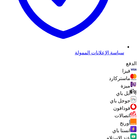
سياسة الإعلانات الممولة
الدفع
فيزا
ماستركارد
ميزة
أبل باي
جوجل باي
فودافون
اتصالات
أورنج
انستا باي
عند الاستلام