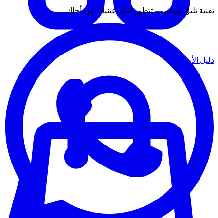
تقنية تليق بمصر — تتطور أمام عينيك، من أجلك
دليل الأنشطة