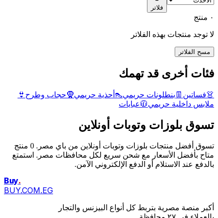
فلاتر
٠ منتج
لا توجد منتجات بهذه الفلاتر
مسح الفلاتر
فئات أخرى قد تهمك
👗
فساتين
👖
بنطلونات حريمي
👠
أحذية حريمي
🧕
حجاب وطرح
👙
ملابس داخلية حريمي
🧥
عبايات
تسوق بلوزات وتوبات أونلاين
تسوق أفضل منتجات بلوزات وتوبات أونلاين من باي مصر. 0 منتج
متاح بأفضل الأسعار مع شحن سريع لكل محافظات مصر. استمتع
بالدفع عند الاستلام أو الدفع الإلكتروني الآمن.
Buy
.
BUY.COM.EG
أكبر منصة مصرية بتربط كل أنواع البيزنس والتجار
بالعملاء فى ٢٧ محافظة.