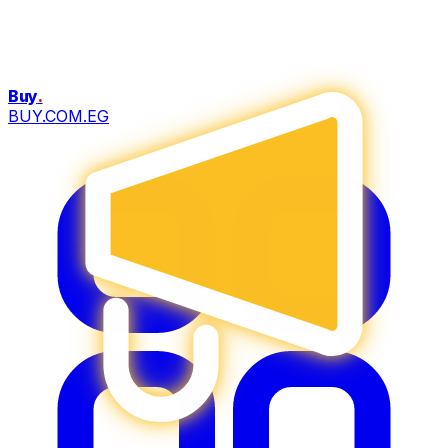
Buy
.
BUY.COM.EG