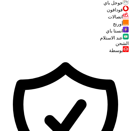
جوجل باي
فودافون
اتصالات
أورنج
انستا باي
عند الاستلام
الشحن
بوسطة