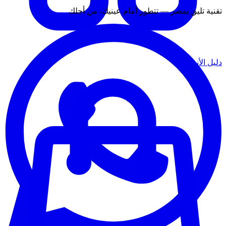
تقنية تليق بمصر — تتطور أمام عينيك، من أجلك
دليل الأنشطة