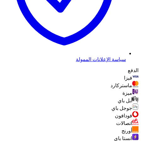
سياسة الإعلانات الممولة
الدفع
فيزا
ماستركارد
ميزة
أبل باي
جوجل باي
فودافون
اتصالات
أورنج
انستا باي