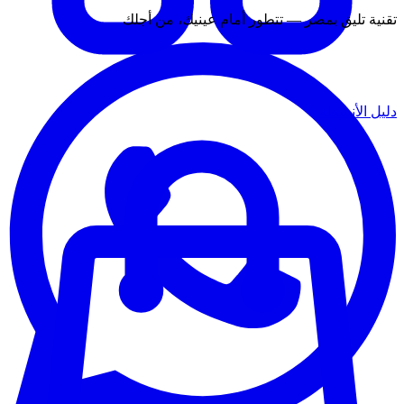
تقنية تليق بمصر — تتطور أمام عينيك، من أجلك
دليل الأنشطة