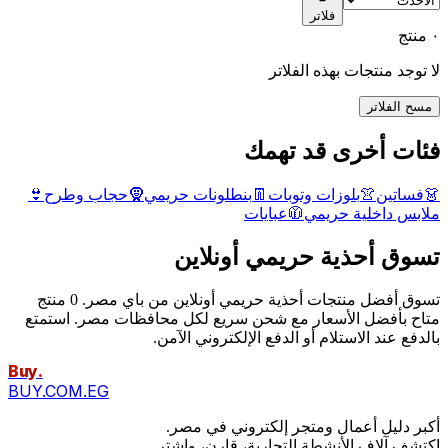
فلاتر
٠ منتج
لا توجد منتجات بهذه الفلاتر
مسح الفلاتر
فئات أخرى قد تهمك
👗
فساتين
👚
بلوزات وتوبات
👖
بنطلونات حريمي
🧕
حجاب وطرح
👙
ملابس داخلية حريمي
🧥
عبايات
تسوق أحذية حريمي أونلاين
تسوق أفضل منتجات أحذية حريمي أونلاين من باي مصر. 0 منتج
متاح بأفضل الأسعار مع شحن سريع لكل محافظات مصر. استمتع
بالدفع عند الاستلام أو الدفع الإلكتروني الآمن.
Buy
.
BUY.COM.EG
أكبر دليل أعمال ومتجر إلكتروني في مصر.
اكتشف آلاف الأنشطة التجارية، قارن، واشترِ