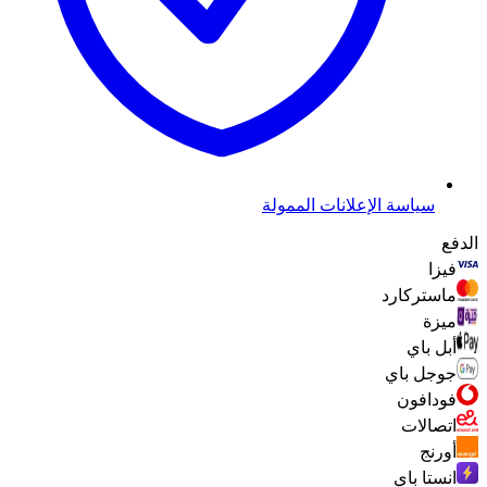
سياسة الإعلانات الممولة
الدفع
فيزا
ماستركارد
ميزة
أبل باي
جوجل باي
فودافون
اتصالات
أورنج
انستا باي