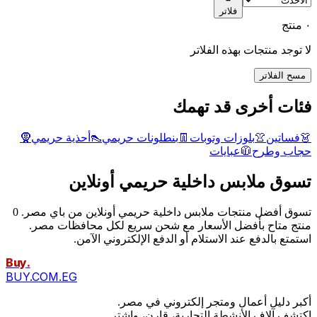
فلاتر
٠ منتج
لا توجد منتجات بهذه الفلاتر
مسح الفلاتر
فئات أخرى قد تهمك
👗
فساتين
👚
بلوزات وتوبات
👖
بنطلونات حريمي
👠
أحذية حريمي
🧕
حجاب وطرح
🧥
عبايات
تسوق ملابس داخلية حريمي أونلاين
تسوق أفضل منتجات ملابس داخلية حريمي أونلاين من باي مصر. 0
منتج متاح بأفضل الأسعار مع شحن سريع لكل محافظات مصر.
استمتع بالدفع عند الاستلام أو الدفع الإلكتروني الآمن.
Buy
.
BUY.COM.EG
أكبر دليل أعمال ومتجر إلكتروني في مصر.
اكتشف آلاف الأنشطة التجارية، قارن، واشترِ