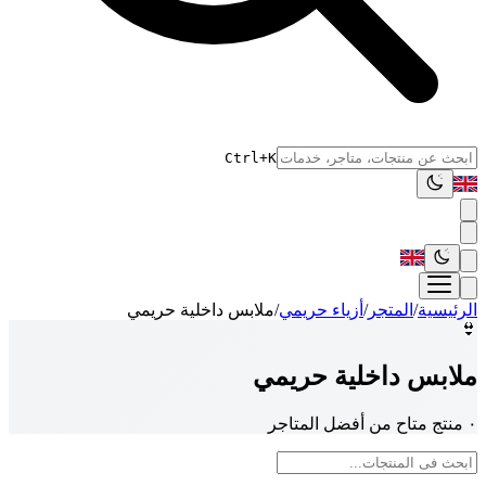
Ctrl+K
الرئيسية
/
المتجر
/
أزياء حريمي
/
ملابس داخلية حريمي
👙
ملابس داخلية حريمي
٠ منتج متاح من أفضل المتاجر