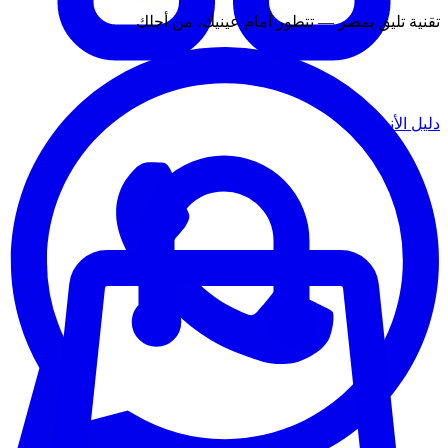
تقنية تليق بمصر — تتطور أمام عينيك، من أجلك
دليل الأنشطة