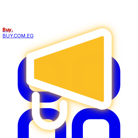
Buy
.
BUY.COM.EG