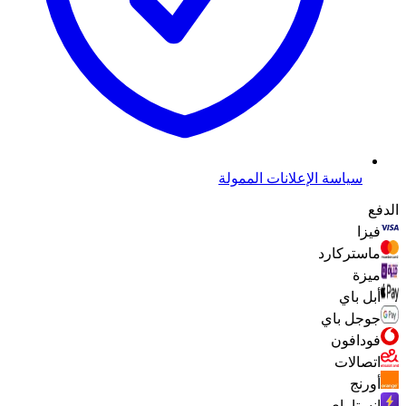
سياسة الإعلانات الممولة
الدفع
فيزا
ماستركارد
ميزة
أبل باي
جوجل باي
فودافون
اتصالات
أورنج
انستا باي