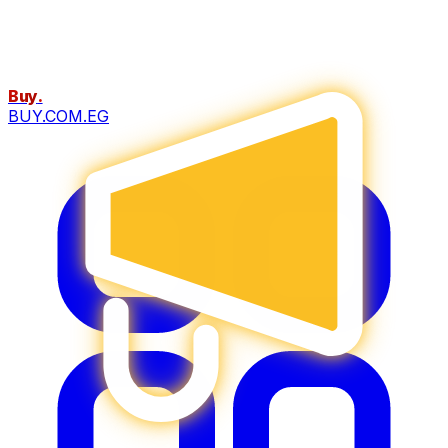
Buy
.
BUY.COM.EG