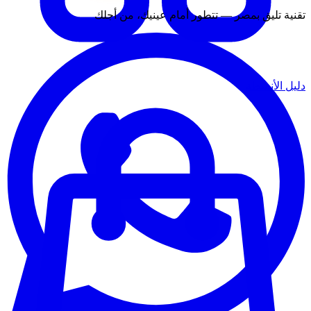
تقنية تليق بمصر — تتطور أمام عينيك، من أجلك
دليل الأنشطة