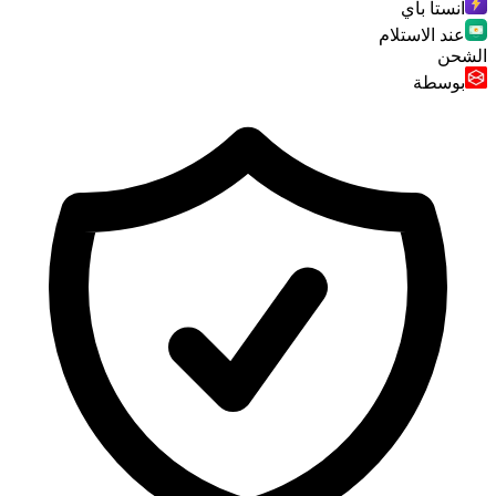
انستا باي
عند الاستلام
الشحن
بوسطة