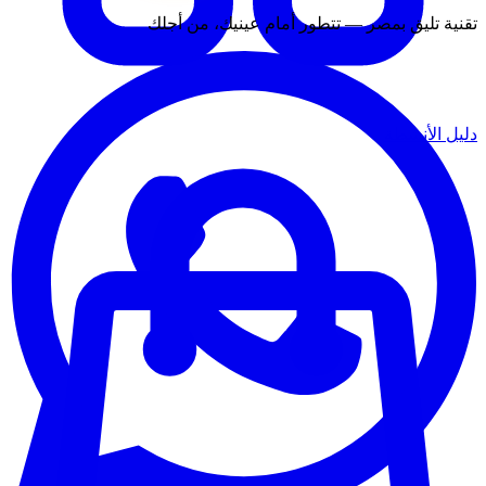
تقنية تليق بمصر — تتطور أمام عينيك، من أجلك
دليل الأنشطة