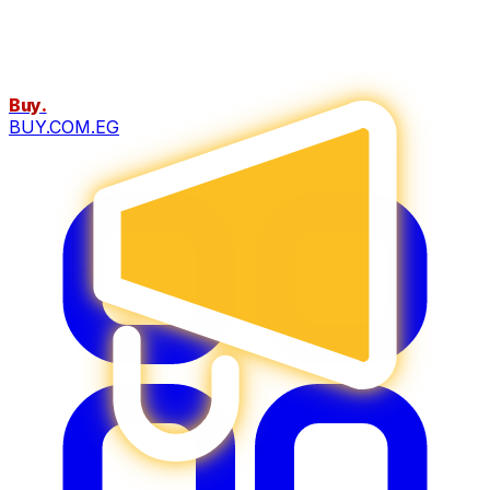
Buy
.
BUY.COM.EG