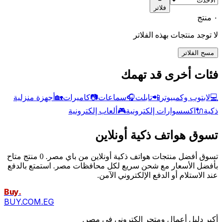
فلاتر
٠ منتج
لا توجد منتجات بهذه الفلاتر
مسح الفلاتر
فئات أخرى قد تهمك
💻
لابتوب وكمبيوتر
📲
تابلت
🎧
سماعات
📷
كاميرات
🏡
أجهزة منزلية
ذكية
🔌
اكسسوارات إلكترونية
🎮
ألعاب إلكترونية
تسوق هواتف ذكية أونلاين
تسوق أفضل منتجات هواتف ذكية أونلاين من باي مصر. 0 منتج متاح
بأفضل الأسعار مع شحن سريع لكل محافظات مصر. استمتع بالدفع
عند الاستلام أو الدفع الإلكتروني الآمن.
Buy
.
BUY.COM.EG
أكبر دليل أعمال ومتجر إلكتروني في مصر.