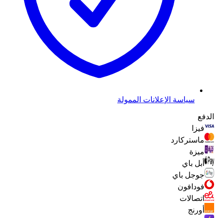
سياسة الإعلانات الممولة
الدفع
فيزا
ماستركارد
ميزة
أبل باي
جوجل باي
فودافون
اتصالات
أورنج