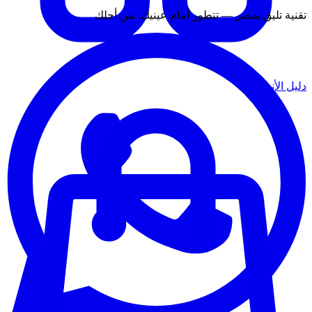
تقنية تليق بمصر — تتطور أمام عينيك، من أجلك
دليل الأنشطة