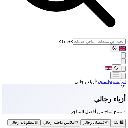
Ctrl+K
الرئيسية
/
المتجر
/
أزياء رجالي
👔
أزياء رجالي
٠ منتج متاح من أفضل المتاجر
🛍️
الكل
👔
قمصان رجالي
🩲
ملابس داخلية رجالي
👖
بنطلونات رجالي