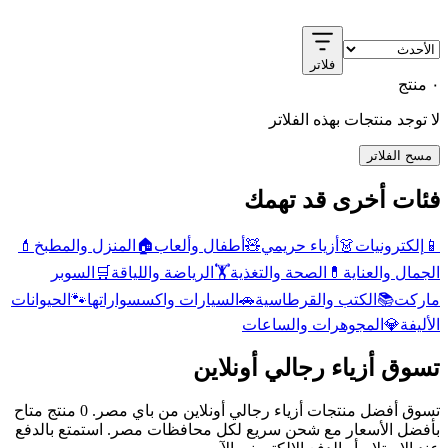
فلاتر
٠ منتج
لا توجد منتجات بهذه الفلاتر
مسح الفلاتر
فئات أخرى قد تهمك
📱
إلكترونيات
👗
أزياء حريمي
🧸
أطفال وألعاب
🏠
المنزل والمطبخ
💄
الجمال والعناية
💊
الصحة والتغذية
🏋️
الرياضة واللياقة
🛒
السوبر
ماركت
📚
الكتب والقرطاسية
🚗
السيارات واكسسواراتها
🐾
الحيوانات
الأليفة
💎
المجوهرات والساعات
تسوق أزياء رجالي أونلاين
تسوق أفضل منتجات أزياء رجالي أونلاين من باي مصر. 0 منتج متاح
بأفضل الأسعار مع شحن سريع لكل محافظات مصر. استمتع بالدفع