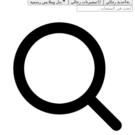
👞
أحذية رجالي
👕
تيشيرتات رجالي
🤵
بدل وملابس رسمية