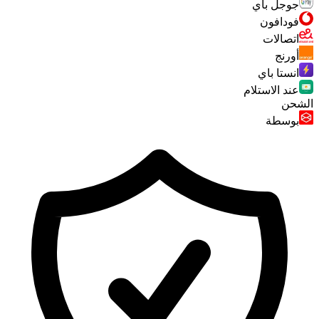
جوجل باي
فودافون
اتصالات
أورنج
انستا باي
عند الاستلام
الشحن
بوسطة