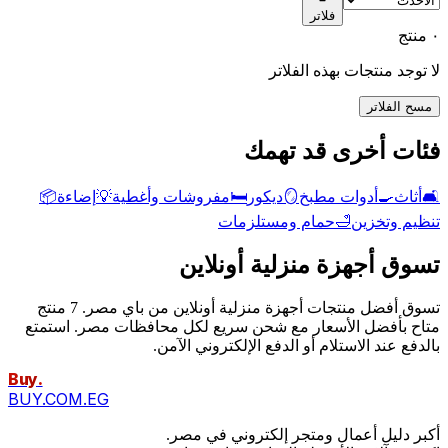
فلاتر
٠ منتج
لا توجد منتجات بهذه الفلاتر
مسح الفلاتر
فئات أخرى قد تهمك
🛋️
أثاث
🍳
أدوات مطبخ
🪞
ديكور
🛏️
مفروشات وأغطية
💡
إضاءة
📦
تنظيم وتخزين
🛁
حمام ومستلزمات
تسوق أجهزة منزلية أونلاين
تسوق أفضل منتجات أجهزة منزلية أونلاين من باي مصر. 7 منتج
متاح بأفضل الأسعار مع شحن سريع لكل محافظات مصر. استمتع
بالدفع عند الاستلام أو الدفع الإلكتروني الآمن.
Buy
.
BUY.COM.EG
أكبر دليل أعمال ومتجر إلكتروني في مصر.