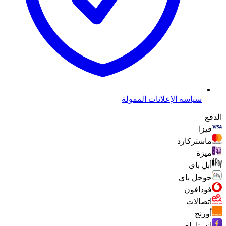
سياسة الإعلانات الممولة
الدفع
فيزا
ماستركارد
ميزة
أبل باي
جوجل باي
فودافون
اتصالات
أورنج
انستا باي