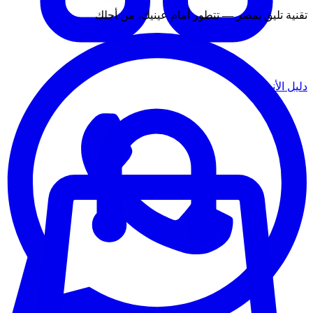
تقنية تليق بمصر — تتطور أمام عينيك، من أجلك
دليل الأنشطة