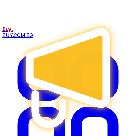
Buy
.
BUY.COM.EG