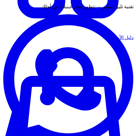
تقنية تليق بمصر — تتطور أمام عينيك، من أجلك
دليل الأنشطة