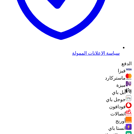
سياسة الإعلانات الممولة
الدفع
فيزا
ماستركارد
ميزة
أبل باي
جوجل باي
فودافون
اتصالات
أورنج
انستا باي