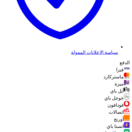
سياسة الإعلانات الممولة
الدفع
فيزا
ماستركارد
ميزة
أبل باي
جوجل باي
فودافون
اتصالات
أورنج
انستا باي