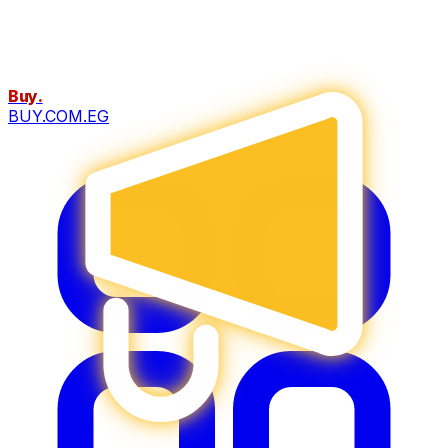
Buy
.
BUY.COM.EG