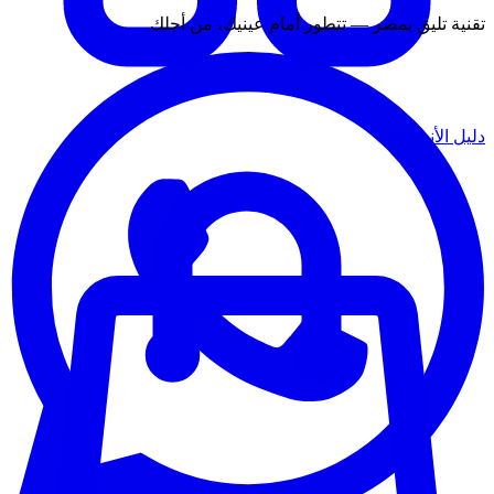
تقنية تليق بمصر — تتطور أمام عينيك، من أجلك
دليل الأنشطة