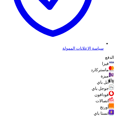
سياسة الإعلانات الممولة
الدفع
فيزا
ماستركارد
ميزة
أبل باي
جوجل باي
فودافون
اتصالات
أورنج
انستا باي