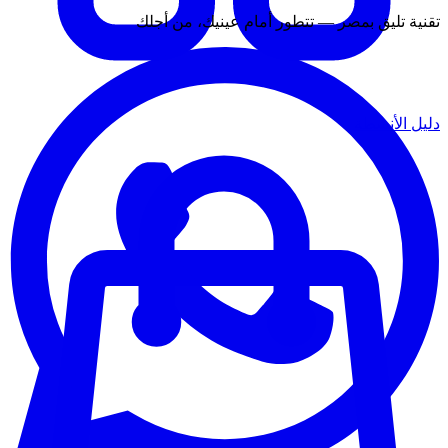
تقنية تليق بمصر — تتطور أمام عينيك، من أجلك
دليل الأنشطة