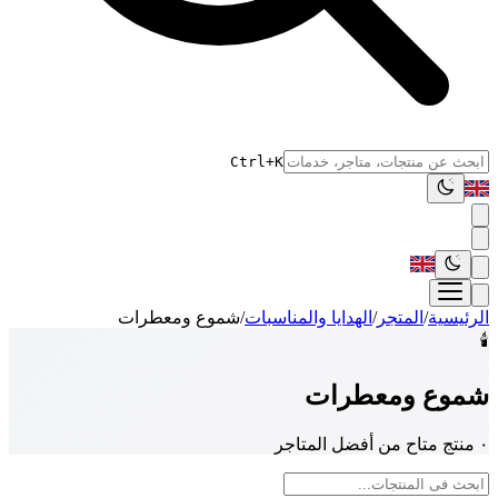
Ctrl+K
الرئيسية
/
المتجر
/
الهدايا والمناسبات
/
شموع ومعطرات
🕯️
شموع ومعطرات
٠ منتج متاح من أفضل المتاجر