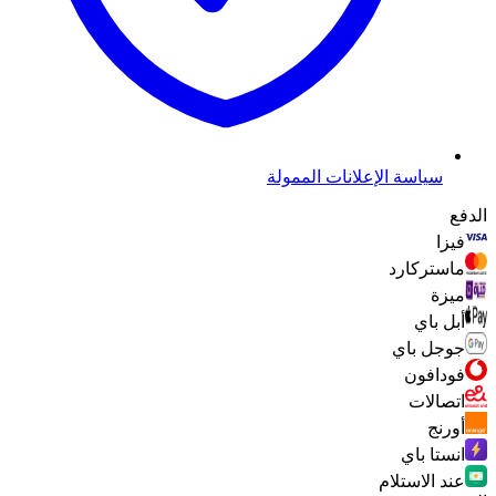
سياسة الإعلانات الممولة
الدفع
فيزا
ماستركارد
ميزة
أبل باي
جوجل باي
فودافون
اتصالات
أورنج
انستا باي
عند الاستلام