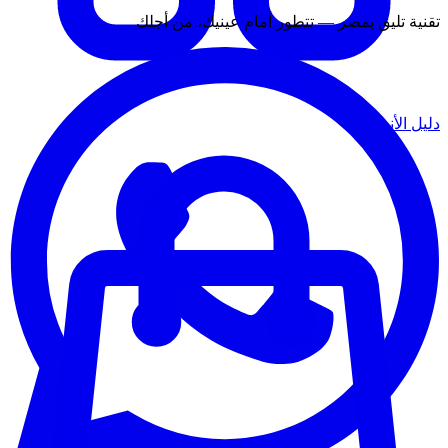
تقنية تليق بمصر — تتطور أمام عينيك، من أجلك
دليل الأنشطة