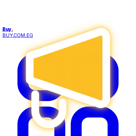
Buy
.
BUY.COM.EG