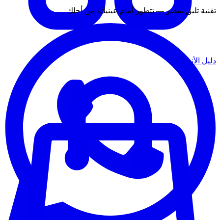
تقنية تليق بمصر — تتطور أمام عينيك، من أجلك
دليل الأنشطة