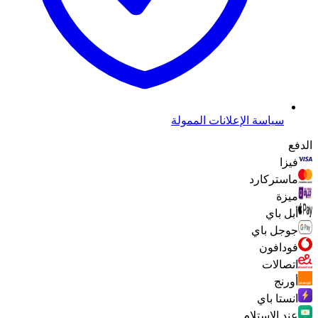
سياسة الإعلانات الممولة
الدفع
فيزا
ماستركارد
ميزة
أبل باي
جوجل باي
فودافون
اتصالات
أورنج
انستا باي
عند الاستلام