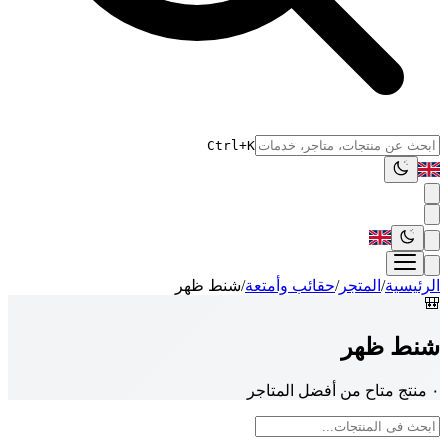
Ctrl+K
الرئيسية
/
المتجر
/
حقائب وأمتعة
/
شنط ظهر
🎒
شنط ظهر
٠ منتج متاح من أفضل المتاجر