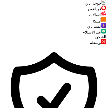
جوجل باي
فودافون
اتصالات
أورنج
انستا باي
عند الاستلام
الشحن
بوسطة