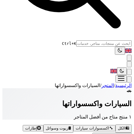
Ctrl+K
الرئيسية
/
المتجر
/
السيارات واكسسواراتها
🚗
السيارات واكسسواراتها
١ منتج متاح من أفضل المتاجر
🛍️
الكل
🔧
اكسسوارات سيارات
🛢️
زيوت وسوائل
🛞
إطارات