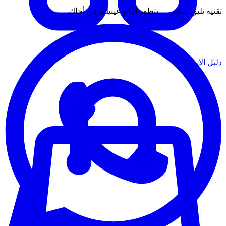
تقنية تليق بمصر — تتطور أمام عينيك، من أجلك
دليل الأنشطة