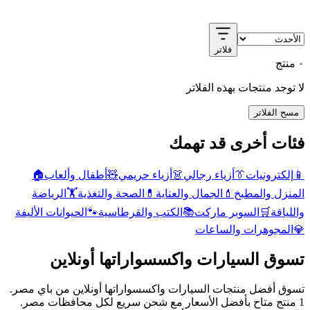
فلاتر
٠ منتج
لا توجد منتجات بهذه الفلاتر
مسح الفلاتر
فئات أخرى قد تهمك
📱
إلكترونيات
👔
أزياء رجالي
👗
أزياء حريمي
🧸
أطفال وألعاب
🏠
المنزل والمطبخ
💄
الجمال والعناية
💊
الصحة والتغذية
🏋️
الرياضة
واللياقة
🛒
السوبر ماركت
📚
الكتب والقرطاسية
🐾
الحيوانات الأليفة
💎
المجوهرات والساعات
تسوق السيارات واكسسواراتها أونلاين
تسوق أفضل منتجات السيارات واكسسواراتها أونلاين من باي مصر.
1 منتج متاح بأفضل الأسعار مع شحن سريع لكل محافظات مصر.