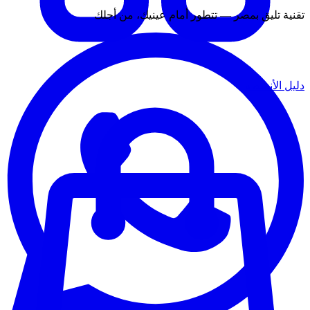
تقنية تليق بمصر — تتطور أمام عينيك، من أجلك
دليل الأنشطة