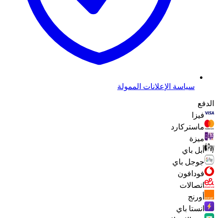
سياسة الإعلانات الممولة
الدفع
فيزا
ماستركارد
ميزة
أبل باي
جوجل باي
فودافون
اتصالات
أورنج
انستا باي