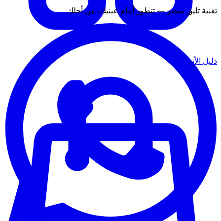
تقنية تليق بمصر — تتطور أمام عينيك، من أجلك
دليل الأنشطة