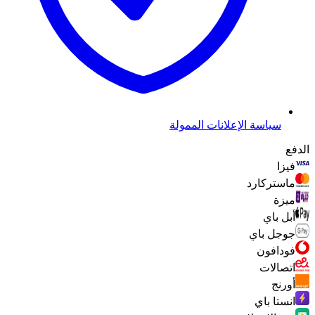
سياسة الإعلانات الممولة
الدفع
فيزا
ماستركارد
ميزة
أبل باي
جوجل باي
فودافون
اتصالات
أورنج
انستا باي